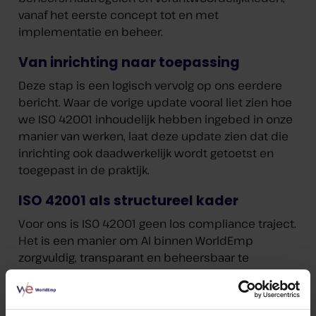
vanaf het eerste concept tot en met
implementatie en beheer.
Van inrichting naar toepassing
Deze stap is een logisch vervolg op ons eerdere
bericht. Waar de vorige update vooral liet zien hoe
we ISO 42001 inhoudelijk hebben ingebed in onze
manier van werken, laat deze update zien dat die
inrichting ook daadwerkelijk wordt getoetst en
toegepast in de praktijk.
ISO 42001 als structureel kader
Voor ons is ISO 42001 geen los compliance traject.
Het is een manier om AI binnen WorldEmp
zorgvuldig, transparant en beheersbaar te
ontwikkelen en toe te passen.
Meer weten?