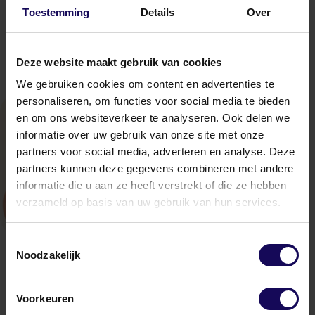
Wil je meer weten over hoe wij AI governance en
Toestemming
Details
Over
ISO 42001 in de praktijk vormgeven? Neem gerust
contact met ons op.
Deze website maakt gebruik van cookies
We gebruiken cookies om content en advertenties te
personaliseren, om functies voor social media te bieden
NIEUWS
KENNISARTIKEL
en om ons websiteverkeer te analyseren. Ook delen we
informatie over uw gebruik van onze site met onze
partners voor social media, adverteren en analyse. Deze
partners kunnen deze gegevens combineren met andere
informatie die u aan ze heeft verstrekt of die ze hebben
verzameld op basis van uw gebruik van hun services.
Toestemmingsselectie
Van SEO naar
Noodzakelijk
GEO: zichtbaar
zijn in een wereld
Voorkeuren
van AI