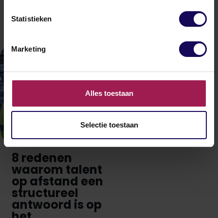
antwoorden
Statistieken
LEES MEER
Marketing
NIEUWS
KENNISARTIKEL
Alles toestaan
Selectie toestaan
8 redenen
waarom talent
op afstand een
structureel
antwoord is op
het